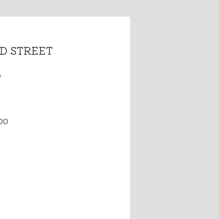
D STREET
0
00