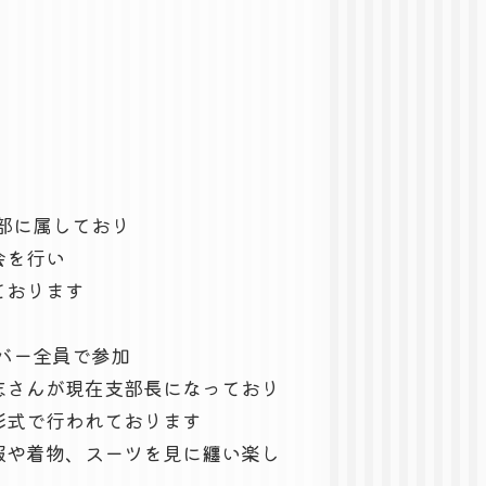
部に属しており
会を行い
ております
バー全員で参加
志さんが現在支部長になっており
形式で行われております
服や着物、スーツを見に纏い楽し