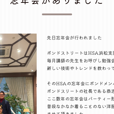
先日忘年会が行われました
ボンドストリートはHSA浜松支
毎月講師の先生をお呼びし勉強
新しい技術やトレンドを教わっ
そのHSAの忘年会にボンドメン
ボンドスリートの社長である恭
ここ数年の忘年会はパーティー
普段なかなか着ることのない洋
ませて頂きました