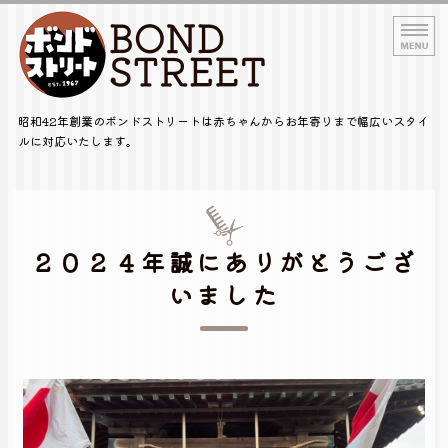
浜松市中区の家族で通え
昭和42年創業のボンドストリートは赤ちゃんからお年寄りまで幅広いスタイ
ルに対応いたします。
HOME
オリジナル商品一覧
２０２４年誠にありがとうござ
メニュー・料金
いました
ヘアカタログ・口コミ
ボンドスタッフ